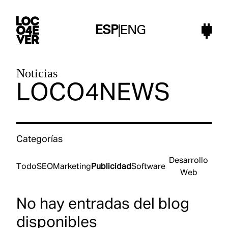
ESP
|
ENG
Noticias
LOCO4NEWS
Categorías
Desarrollo
Todo
SEO
Marketing
Publicidad
Software
Web
No hay entradas del blog
disponibles