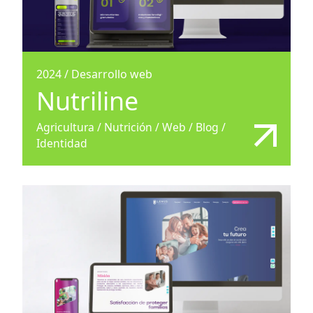
2024
/
Desarrollo web
Nutriline
Agricultura / Nutrición / Web / Blog /
Identidad