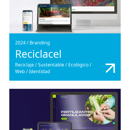
2024
/
Branding
Reciclacel
Reciclaje / Sustentable / Ecológico /
Web / Identidad