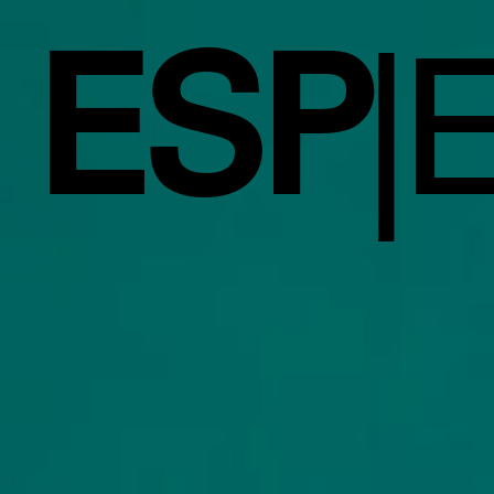
ESP
|