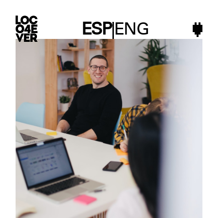
ESP
|
ENG